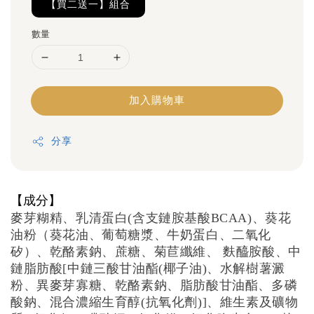
【買二送一】組合
數量
加入購物車
分享
【成分】
麥芽糊精、乳清蛋白(含支鏈胺基酸BCAA)、葵花
油粉（葵花油、葡萄糖漿、牛奶蛋白、二氧化
矽）、乾酪素鈉、蔗糖、菊苣纖維、 麩醯胺酸、中
鏈脂肪酸[中鏈三酸甘油酯(椰子油)、水解樹薯澱
粉、異麥芽寡糖、乾酪素鈉、脂肪酸甘油酯、多磷
酸鈉、混合濃縮生育醇(抗氧化劑)]、維生素及礦物