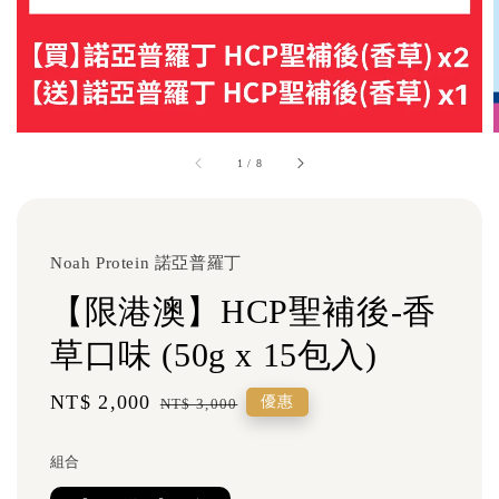
1
/
8
Noah Protein 諾亞普羅丁
【限港澳】HCP聖補後-香
草口味 (50g x 15包入)
Sale
NT$ 2,000
Regular
優惠
NT$ 3,000
price
price
組合