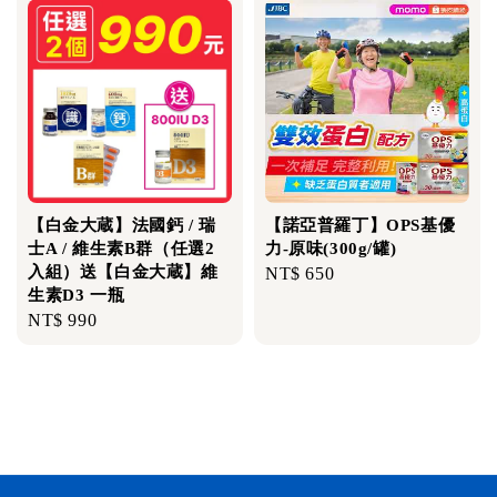
【白金大蔵】法國鈣 / 瑞
【諾亞普羅丁】OPS基優
士A / 維生素B群（任選2
力-原味(300g/罐)
入組）送【白金大蔵】維
Regular
NT$ 650
生素D3 一瓶
price
Regular
NT$ 990
price