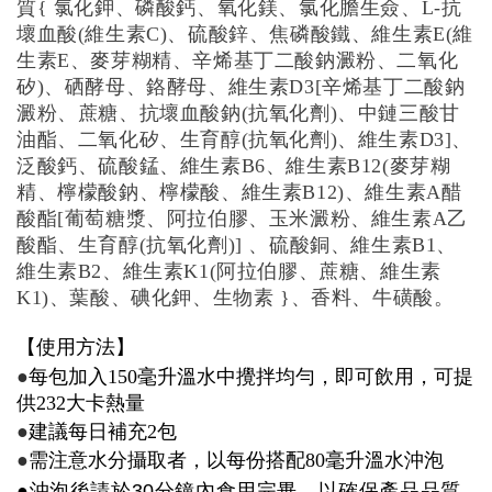
質{ 氯化鉀、磷酸鈣、氧化鎂、氯化膽生僉、L-抗
壞血酸(維生素C)、硫酸鋅、焦磷酸鐵、維生素E(維
生素E、麥芽糊精、辛烯基丁二酸鈉澱粉、二氧化
矽)、硒酵母、鉻酵母、維生素D3[辛烯基丁二酸鈉
澱粉、蔗糖、抗壞血酸鈉(抗氧化劑)、中鏈三酸甘
油酯、二氧化矽、生育醇(抗氧化劑)、維生素D3]、
泛酸鈣、硫酸錳、維生素B6、維生素B12(麥芽糊
精、檸檬酸鈉、檸檬酸、維生素B12)、維生素A醋
酸酯[葡萄糖漿、阿拉伯膠、玉米澱粉、維生素A乙
酸酯、生育醇(抗氧化劑)] 、硫酸銅、維生素B1、
維生素B2、維生素K1(阿拉伯膠、蔗糖、維生素
K1)、葉酸、碘化鉀、生物素 }、香料、牛磺酸。
【使用方法】
●
每包加入150毫升溫水中攪拌均勻，即可飲用，可提
供232大卡熱量
●
建議每日補充2包
●
需注意水分攝取者，以每份搭配80毫升溫水沖泡
●
沖泡後請於
30
分鐘內食用完畢，以確保產品品質