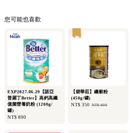
您可能也喜歡
優惠
EXP2027.06.29【諾亞
【碧華莊】纖穀粉
普羅丁Better】高鈣高纖
(450g/罐)
億菌營養奶粉 (1200g/
Sale
NT$ 350
Regular
NT$ 600
罐)
price
price
Regular
NT$ 890
price