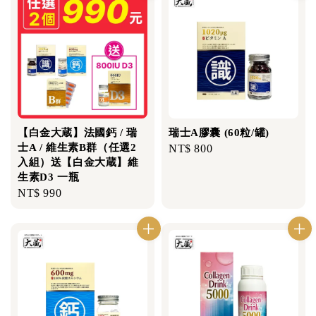
【白金大蔵】法國鈣 / 瑞
瑞士A膠囊 (60粒/罐)
士A / 維生素B群（任選2
Regular
NT$ 800
入組）送【白金大蔵】維
price
生素D3 一瓶
Regular
NT$ 990
price